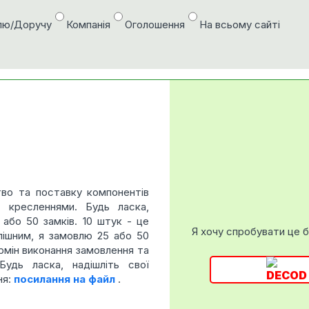
лю/Доручу
Компанія
Оголошення
На всьому сайті
во та поставку компонентів
и кресленнями. Будь ласка,
5 або 50 замків. 10 штук - це
Я хочу спробувати це 
пішним, я замовлю 25 або 50
ермін виконання замовлення та
Будь ласка, надішліть свої
ня:
посилання на файл
.