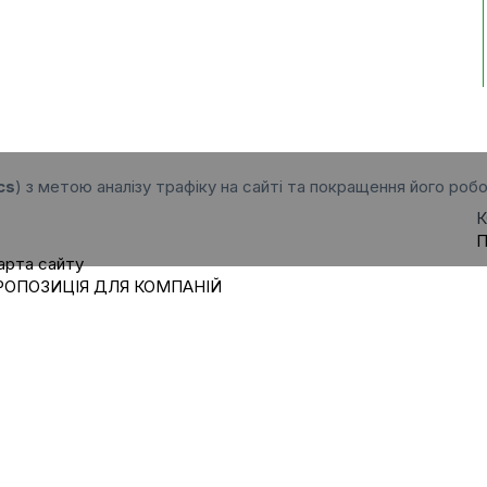
cs
) з метою аналізу трафіку на сайті та покращення його робо
К
П
арта сайту
РОПОЗИЦІЯ ДЛЯ КОМПАНІЙ