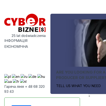
25 lat doświadczenia
ІНФОРМАЦІЯ
ЕКОНОМІЧНА
ARE YOU LOOKING FOR A
PRODUCER OR SUPPLIER
TELL US WHAT YOU NEED
Гаряча лінія + 48 68 320
93 43
*