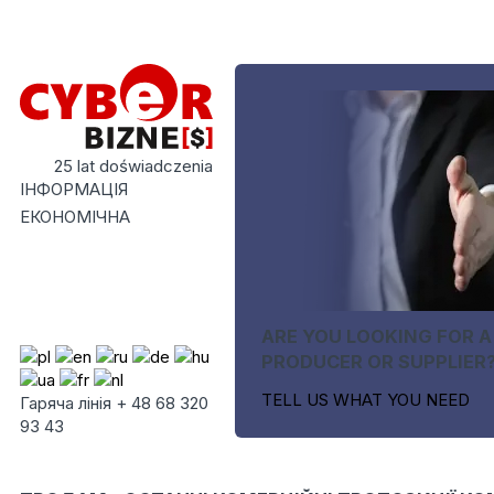
25 lat doświadczenia
ІНФОРМАЦІЯ
ЕКОНОМІЧНА
ARE YOU LOOKING FOR A
PRODUCER OR SUPPLIER
TELL US WHAT YOU NEED
Гаряча лінія + 48 68 320
93 43