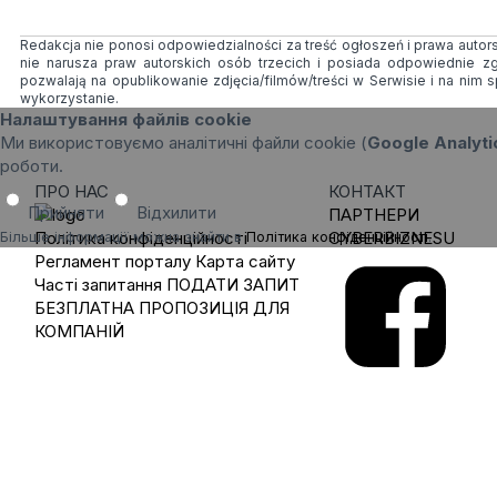
Redakcja nie ponosi odpowiedzialności za treść ogłoszeń i prawa autorsk
nie narusza praw autorskich osób trzecich i posiada odpowiednie 
pozwalają na opublikowanie zdjęcia/filmów/treści w Serwisie i na ni
wykorzystanie.
Налаштування файлів cookie
Ми використовуємо аналітичні файли cookie (
Google Analyti
роботи.
ПРО НАС
КОНТАКТ
Прийняти
Відхилити
ПАРТНЕРИ
Політика конфіденційності
CYBERBIZNESU
Більше інформації можна знайти в
Політика конфіденційності
.
Регламент порталу
Карта сайту
Часті запитання
ПОДАТИ ЗАПИТ
БЕЗПЛАТНА ПРОПОЗИЦІЯ ДЛЯ
КОМПАНІЙ